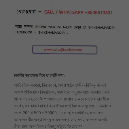
চাকরির পড়াশোনা নিয়ে দু'চারটি কথা :
অর্থনৈতিক অবস্থা, নিরাপত্তা, অথবা মাইন্ড সেট -- বিভিন্ন কারণে
আজও পশ্চিমবঙ্গের নিম্নবিত্ত, মধ্যবিত্ত মানুষের কাছে সরকারি চাকরি
পাওয়া মানে হাতে চাঁদ পাওয়ার মতো ব্যাপার । অনেক ছাত্র-ছাত্রীকে
দেখেছি যারা চাকরি চাকরি করে জীবনকে দুর্বিষহ করে তুলেছে । আমাদের
দেশে 200 বা 500 বা 50000-- ভ্যাকেন্সি যতটাই হোক না কেন,
আবেদনকারীর সংখ্যা কিন্তু কয়েক লক্ষ। তাই সবাইকে বলতে শুনেছি,
ভীষণ টাফ কম্পেটিশন। কিন্তু সত্যিই কি তাই ??