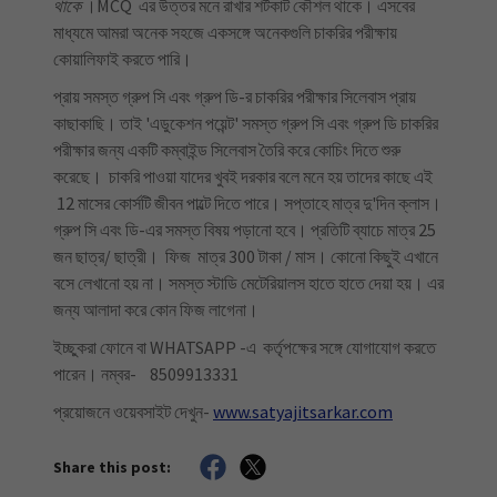
থাকে
।MCQ এর উত্তর মনে রাখার শর্টকাট কৌশল থাকে। এসবের
মাধ্যমে আমরা অনেক সহজে একসঙ্গে অনেকগুলি চাকরির পরীক্ষায়
কোয়ালিফাই করতে পারি।
প্রায় সমস্ত গ্রুপ সি এবং গ্রুপ ডি-র চাকরির পরীক্ষার সিলেবাস প্রায়
কাছাকাছি। তাই 'এডুকেশন পয়েন্ট' সমস্ত গ্রুপ সি এবং গ্রুপ ডি চাকরির
পরীক্ষার জন্য একটি কম্বাইন্ড সিলেবাস তৈরি করে কোচিং দিতে শুরু
করেছে। চাকরি পাওয়া যাদের খুবই দরকার বলে মনে হয় তাদের কাছে এই
12 মাসের কোর্সটি জীবন পাল্টে দিতে পারে। সপ্তাহে মাত্র দু'দিন ক্লাস।
গ্রুপ সি এবং ডি-এর সমস্ত বিষয় পড়ানো হবে। প্রতিটি ব্যাচে মাত্র 25
জন ছাত্র/ ছাত্রী। ফিজ মাত্র 300 টাকা / মাস। কোনো কিছুই এখানে
বসে লেখানো হয় না। সমস্ত স্টাডি মেটেরিয়ালস হাতে হাতে দেয়া হয়। এর
জন্য আলাদা করে কোন ফিজ লাগেনা।
ইচ্ছুকরা ফোনে বা WHATSAPP -এ কর্তৃপক্ষের সঙ্গে যোগাযোগ করতে
পারেন। নম্বর- 8509913331
প্রয়োজনে ওয়েবসাইট দেখুন-
www.satyajitsarkar.com
Share this post: