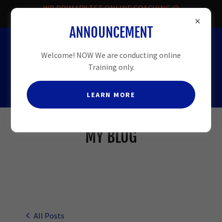
WB PRIMARY TET ONLINE COACHING @
FREE.
ANNOUNCEMENT
HELPLINE
-08509913331
Welcome! NOW We are conducting online
Training only.
LEARN MORE
MY BLOG
All Posts